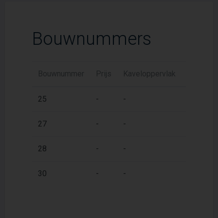
Bouwnummers
Bouwnummer
Prijs
Kaveloppervlak
Woonopp
2
25
-
-
176 m
2
27
-
-
176 m
2
28
-
-
184 m
2
30
-
-
184 m