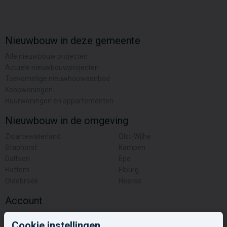
Nieuwbouw in deze gemeente
Alle nieuwbouw projecten
Actuele nieuwbouwprojecten
Toekomstige nieuwbouwaanbod
Koopwoningen
Huurwoningen en appartementen
Nieuwbouw in de omgeving
Zwartewaterland
Olst-Wijhe
Staphorst
Kampen
Dalfsen
Epe
Hattem
Elburg
Oldebroek
Heerde
Account
Inloggen
Cookie instellingen