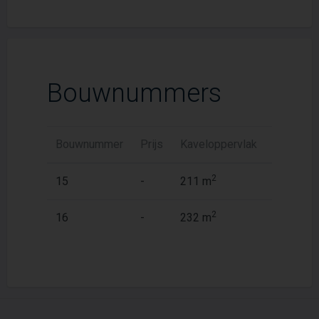
Bouwnummers
Bouwnummer
Prijs
Kaveloppervlak
Woonopp
2
2
15
-
211 m
155 m
2
2
16
-
232 m
155 m