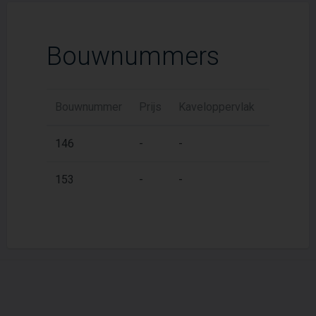
Bouwnummers
Bouwnummer
Prijs
Kaveloppervlak
Woonopp
2
146
-
-
91 m
2
153
-
-
91 m